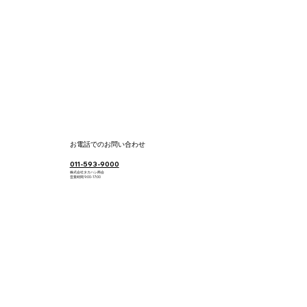
​お電話でのお問い合わせ
​011-593-9000
株式会社タカハシ商会
​営業時間 9:00-17:00