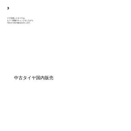
3
２で合格したタイヤは、
もう一度傷のチェックをしながら
​汚れや小石の除去を行います。
​中古タイヤ国内販売