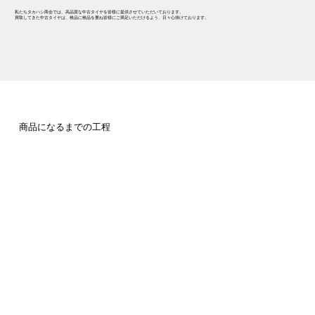
私たちタカハシ商会では、高品質な中古タイヤを皆様に提供させていただいております。
買取してきた中古タイヤは、検品に検品を重ね​皆様にご満足いただけるよう、日々心掛けております。
​商品になるまでの工程