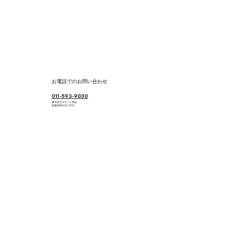
​お電話でのお問い合わせ
​011-593-9000
株式会社タカハシ商会
​営業時間 9:00-17:00