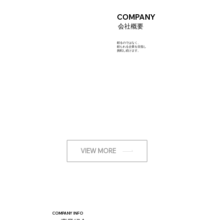
​COMPANY
​会社概要
頼るのではなく、
頼られる企業を目指し
​挑戦し続けます。
VIEW MORE
​COMPANY INFO