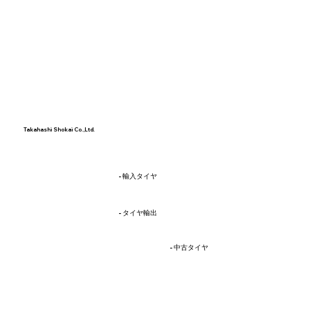
Takahashi Shokai Co.,Ltd.
輸入部門
- 輸入タイヤ
輸出部門
- タイヤ輸出
中古タイヤ販売部門
- 中古タイヤ
メーカー部門